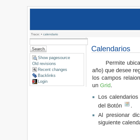
Trace:
•
calendario
Calendarios
Show pagesource
Permite ubicarse 
Old revisions
año) que desee reg
Recent changes
Backlinks
los campos relaio
Login
un
Grid
.
Los calendarios 
del Botón
.
Al presionar di
siguiente calend