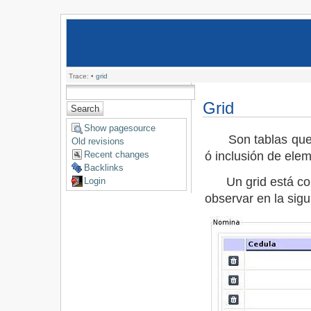
Trace:
•
grid
Grid
Show pagesource
Son tablas que pe
Old revisions
ó inclusión de ele
Recent changes
Backlinks
Un grid está con
Login
observar en la sig