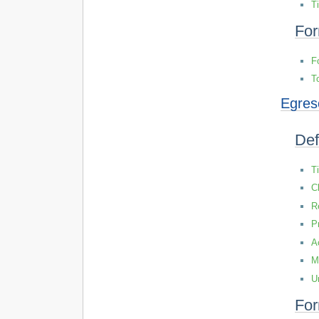
T
For
F
T
Egres
Def
T
C
R
P
A
M
U
For