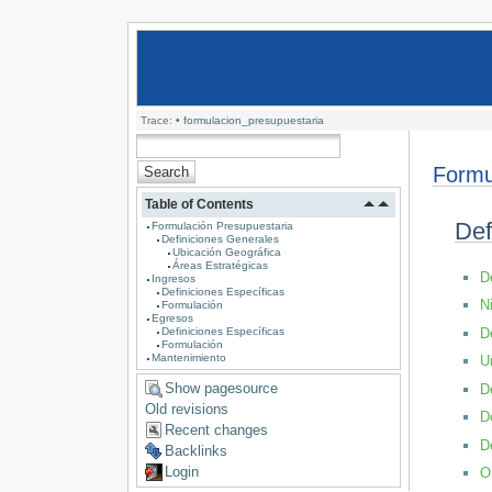
Trace:
•
formulacion_presupuestaria
Formu
Table of Contents
Def
Formulación Presupuestaria
Definiciones Generales
Ubicación Geográfica
Áreas Estratégicas
D
Ingresos
Definiciones Específicas
N
Formulación
Egresos
D
Definiciones Específicas
Formulación
Mantenimiento
U
Show pagesource
D
Old revisions
D
Recent changes
D
Backlinks
Login
O