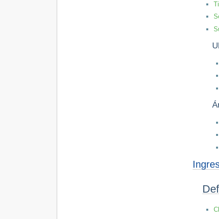
T
S
S
U
Á
Ingre
Def
C