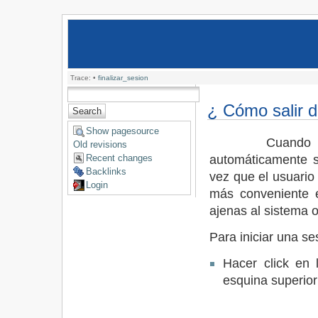
Trace:
•
finalizar_sesion
¿ Cómo salir d
Show pagesource
Cuando un Usua
Old revisions
automáticamente s
Recent changes
Backlinks
vez que el usuario
Login
más conveniente e
ajenas al sistema o
Para iniciar una se
Hacer click en
esquina superior